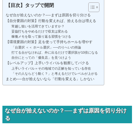
【目次】タップで開閉
なぜ台が拾えないのか？──まずは原因を切り分ける
【自分要因の対策】行動を変えれば、拾える台は増える
宵越し狙いを活用できていますか？
妥協打ちをやめるだけで収支は変わる
稼働メモを取って振り返る習慣をつける
【環境要因の対策】足を使って手持ちホールを増やす
「台選択 ＜＜ ホール選択」──のりへいの持論
打てる台がなければ、外に出るだけで選択肢が10倍になる
自分にとっての「優良店」を見つけよう
【レベルアップ】上手いライバルを観察してパクる
上手いライバル＝その地域での正解を知っている存在
「その人ならどう動く？」と考えるだけでレベルが上がる
まとめ──台が拾えないなら「行動を変える」しかない
なぜ台が拾えないのか？──まずは原因を切り分け
る