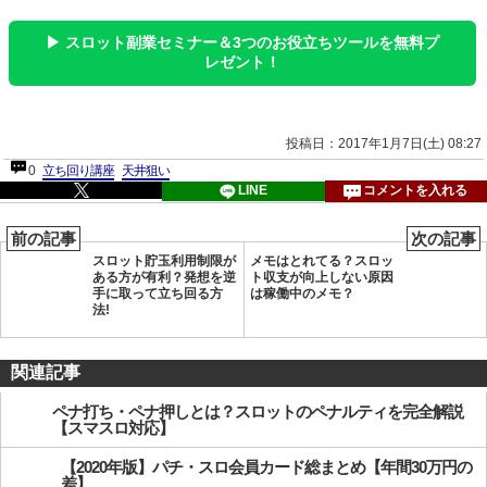
▶ スロット副業セミナー＆3つのお役立ちツールを無料プ
レゼント！
投稿日：2017年1月7日(土) 08:27
0
立ち回り講座
天井狙い
LINE
コメントを入れる
前の記事
次の記事
スロット貯玉利用制限が
メモはとれてる？スロッ
ある方が有利？発想を逆
ト収支が向上しない原因
手に取って立ち回る方
は稼働中のメモ？
法!
関連記事
ペナ打ち・ペナ押しとは？スロットのペナルティを完全解説
【スマスロ対応】
【2020年版】パチ・スロ会員カード総まとめ【年間30万円の
差】