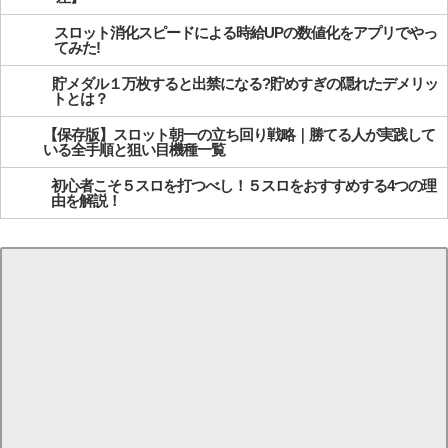
スロット消化スピードによる時給UPの数値化をアプリでやっ
てみた!
貯メダル１万枚すると出禁になる?貯めすぎの隠れたデメリッ
トとは？
【保存版】スロット朝一の立ち回り戦略｜勝てる人が実践して
いる全手順と狙い目機種一覧
初心者こそ５スロを打つべし！５スロをおすすめする4つの理
由を解説！