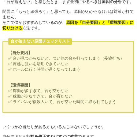
「台が拾えない」と感じたとき、まず最初にやるべきは
原因の分析
です。
闇雲に「もっと頑張ろう」と思っても、原因がわからなければ対策が打て
ません。
そこで僕がおすすめしているのが、
原因を「自分要因」と「環境要因」に
切り分ける
方法です。
台が拾えない原因チェックリスト
【自分要因】
✅ 台が見つからないと、つい他の台を打ってしまう（妥協打ち）
✅ 宵越し狙いを活用できていない
✅ ホールに行く時間が遅くなってしまう
【環境要因】
✅ 稼働が多すぎて、台が空かない
✅ 稼働が少なすぎて、台が育たない
✅ ライバルが複数人いて、台が空いた瞬間に取られてしまう
いくつか心当たりがある方もいるんじゃないでしょうか。
自分要因なら
行動を修正すればすぐに改善
できます。