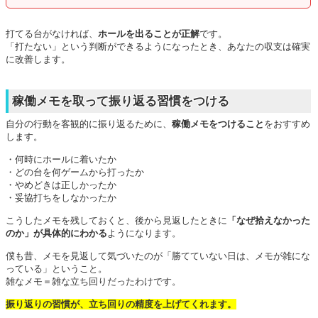
打てる台がなければ、
ホールを出ることが正解
です。
「打たない」という判断ができるようになったとき、あなたの収支は確実
に改善します。
稼働メモを取って振り返る習慣をつける
自分の行動を客観的に振り返るために、
稼働メモをつけること
をおすすめ
します。
・何時にホールに着いたか
・どの台を何ゲームから打ったか
・やめどきは正しかったか
・妥協打ちをしなかったか
こうしたメモを残しておくと、後から見返したときに
「なぜ拾えなかった
のか」が具体的にわかる
ようになります。
僕も昔、メモを見返して気づいたのが「勝てていない日は、メモが雑にな
っている」ということ。
雑なメモ＝雑な立ち回りだったわけです。
振り返りの習慣が、立ち回りの精度を上げてくれます。