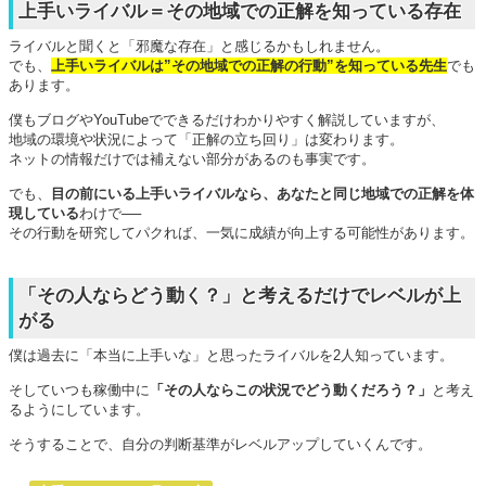
上手いライバル＝その地域での正解を知っている存在
ライバルと聞くと「邪魔な存在」と感じるかもしれません。
でも、
上手いライバルは”その地域での正解の行動”を知っている先生
でも
あります。
僕もブログやYouTubeでできるだけわかりやすく解説していますが、
地域の環境や状況によって「正解の立ち回り」は変わります。
ネットの情報だけでは補えない部分があるのも事実です。
でも、
目の前にいる上手いライバルなら、あなたと同じ地域での正解を体
現している
わけで──
その行動を研究してパクれば、一気に成績が向上する可能性があります。
「その人ならどう動く？」と考えるだけでレベルが上
がる
僕は過去に「本当に上手いな」と思ったライバルを2人知っています。
そしていつも稼働中に
「その人ならこの状況でどう動くだろう？」
と考え
るようにしています。
そうすることで、自分の判断基準がレベルアップしていくんです。