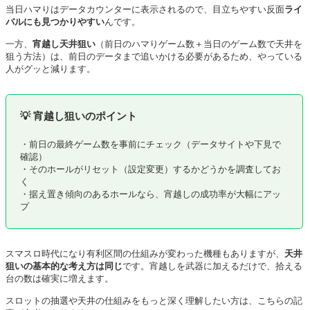
当日ハマりはデータカウンターに表示されるので、目立ちやすい反面
ライ
バルにも見つかりやすい
んです。
一方、
宵越し天井狙い
（前日のハマりゲーム数＋当日のゲーム数で天井を
狙う方法）は、前日のデータまで追いかける必要があるため、やっている
人がグッと減ります。
💡 宵越し狙いのポイント
・前日の最終ゲーム数を事前にチェック（データサイトや下見で
確認）
・そのホールがリセット（設定変更）するかどうかを調査してお
く
・据え置き傾向のあるホールなら、宵越しの成功率が大幅にアッ
プ
スマスロ時代になり有利区間の仕組みが変わった機種もありますが、
天井
狙いの基本的な考え方は同じ
です。宵越しを武器に加えるだけで、拾える
台の数は確実に増えます。
スロットの抽選や天井の仕組みをもっと深く理解したい方は、こちらの記