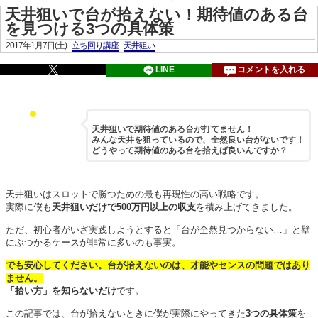
天井狙いで台が拾えない！期待値のある台
を見つける3つの具体策
2017年1月7日(土)
立ち回り講座
天井狙い
LINE
コメントを入れる
天井狙いで期待値のある台が打てません！
みんな天井を狙っているので、全然良い台がないです！
どうやって期待値のある台を拾えば良いんですか？
天井狙いはスロットで勝つための最も再現性の高い戦略です。
実際に僕も
天井狙いだけで500万円以上の収支
を積み上げてきました。
ただ、初心者がいざ実践しようとすると「台が全然見つからない…」と壁
にぶつかるケースが非常に多いのも事実。
でも安心してください。台が拾えないのは、才能やセンスの問題ではあり
ません。
「拾い方」を知らないだけ
です。
この記事では、台が拾えないときに僕が実際にやってきた
3つの具体策
を