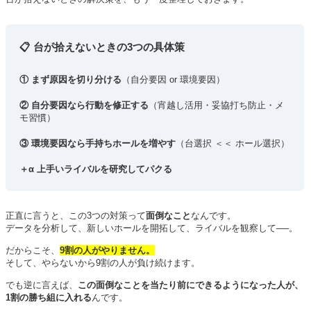
📋 台が拾えないときの3つの具体策
① まず原因を切り分ける
（自分要因 or 環境要因）
② 自分要因なら行動を修正する
（宵越し活用・妥協打ち防止・メ
モ習慣）
③ 環境要因なら手持ちホールを増やす
（台選択 ＜＜ ホール選択）
＋α 上手いライバルを研究してパクる
正直に言うと、この3つの対策って
面倒なこと
なんです。
データを分析して、新しいホールを開拓して、ライバルを観察して──。
だからこそ、
9割の人がやりません。
そして、やらないから9割の人が負け続けます。
でも逆に言えば、
この面倒なことを当たり前にできるようになった人が、
1割の勝ち組に入れる
んです。