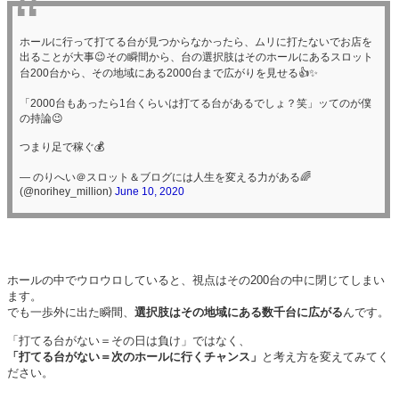
ホールに行って打てる台が見つからなかったら、ムリに打たないでお店を
出ることが大事😉その瞬間から、台の選択肢はそのホールにあるスロット
台200台から、その地域にある2000台まで広がりを見せる👍✨
「2000台もあったら1台くらいは打てる台があるでしょ？笑」ッてのが僕
の持論😉
つまり足で稼ぐ💰
— のりへい＠スロット＆ブログには人生を変える力がある🌈
(@norihey_million)
June 10, 2020
ホールの中でウロウロしていると、視点はその200台の中に閉じてしまい
ます。
でも一歩外に出た瞬間、
選択肢はその地域にある数千台に広がる
んです。
「打てる台がない＝その日は負け」ではなく、
「打てる台がない＝次のホールに行くチャンス」
と考え方を変えてみてく
ださい。