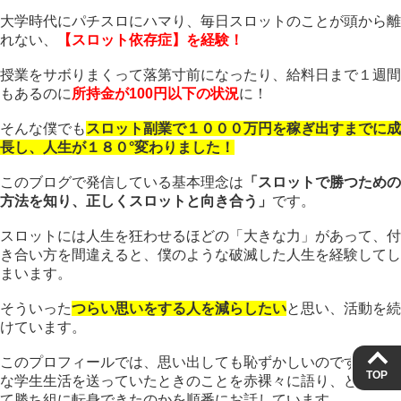
大学時代にパチスロにハマり、毎日スロットのことが頭から離
れない、
【スロット依存症】を経験！
授業をサボりまくって落第寸前になったり、給料日まで１週間
もあるのに
所持金が100円以下の状況
に！
そんな僕でも
スロット副業で１０００万円を稼ぎ出すまでに成
長し、人生が１８０°変わりました！
このブログで発信している基本理念は
「スロットで勝つための
方法を知り、正しくスロットと向き合う」
です。
スロットには人生を狂わせるほどの「大きな力」があって、付
き合い方を間違えると、僕のような破滅した人生を経験してし
まいます。
そういった
つらい思いをする人を減らしたい
と思い、活動を続
けています。
このプロフィールでは、思い出しても恥ずかしいのですが惨め
TOP
な学生生活を送っていたときのことを赤裸々に語り、どうやっ
て勝ち組に転身できたのかを順番にお話しています。