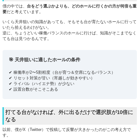
僕の中では、
台をどう選ぶかよりも、どのホールに行くかの方が何倍も重
要
だと考えています。
いくら天井狙いの知識があっても、そもそも台が育たないホールに行って
いたら拾えるわけがない。
逆に、ちょうどいい稼働バランスのホールに行けば、知識がそこまでなく
ても台は見つかるんです。
🎯 天井狙いに適したホールの条件
✔ 稼働率が2〜5割程度（台が育つ＆空席になるバランス）
✔ リセット対策が甘い（宵越しが効きやすい）
✔ ライバル（ハイエナ勢）が少ない
✔ 設置台数がそこそこある
打てる台がなければ、外に出るだけで選択肢が10倍に
なる
以前、僕がX（Twitter）で投稿して反響が大きかったのがこの考え方で
す。