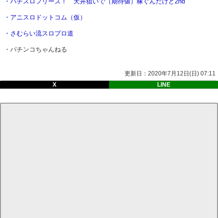
・パチスロフリーズ！ 天井狙いで（期待値）稼ぐんだけど2nd
・アニスロドットコム（仮）
・さむらい流スロプロ道
・パチンコちゃんねる
更新日：2020年7月12日(日) 07:11
X
LINE