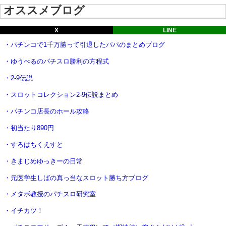
オススメブログ
X
LINE
・パチンコで1千万勝って引退したパパのまとめブログ
・ゆうべるのパチスロ勝利の方程式
・2-9伝説
・スロットコレクション2-9伝説まとめ
・パチンコ店長のホール攻略
・初当たり890円
・すろぱちくえすと
・きまじめゆっきーの日常
・元医学生しばの真っ当なスロット勝ち方ブログ
・メタボ教授のパチスロ研究室
・イチカツ！