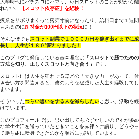
大学時代にパチスロにハマり、毎日スロットのことが頭から離
れない、
【スロット依存症】を経験！
授業をサボりまくって落第寸前になったり、給料日まで１週間
もあるのに
所持金が100円以下の状況
に！
そんな僕でも
スロット副業で１０００万円を稼ぎ出すまでに成
長し、人生が１８０°変わりました！
このブログで発信している基本理念は
「スロットで勝つための
方法を知り、正しくスロットと向き合う」
です。
スロットには人生を狂わせるほどの「大きな力」があって、付
き合い方を間違えると、僕のような破滅した人生を経験してし
まいます。
そういった
つらい思いをする人を減らしたい
と思い、活動を続
けています。
このプロフィールでは、思い出しても恥ずかしいのですが惨め
な学生生活を送っていたときのことを赤裸々に語り、どうやっ
て勝ち組に転身できたのかを順番にお話しています。