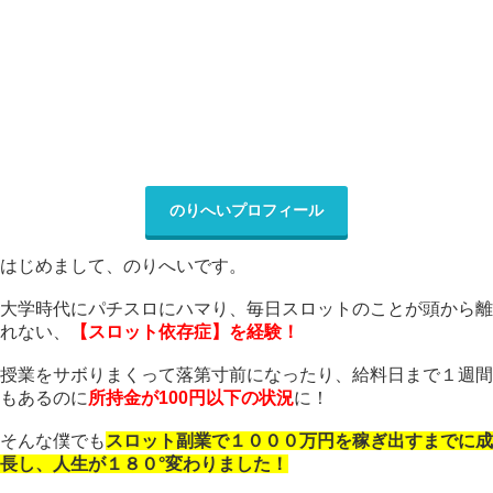
のりへいプロフィール
はじめまして、のりへいです。
大学時代にパチスロにハマり、毎日スロットのことが頭から離
れない、
【スロット依存症】を経験！
授業をサボりまくって落第寸前になったり、給料日まで１週間
もあるのに
所持金が100円以下の状況
に！
そんな僕でも
スロット副業で１０００万円を稼ぎ出すまでに成
長し、人生が１８０°変わりました！