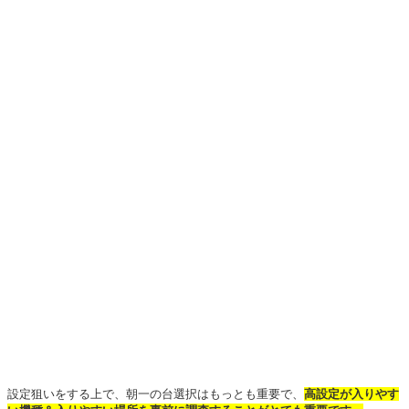
設定狙いをする上で、朝一の台選択はもっとも重要で、
高設定が入りやす