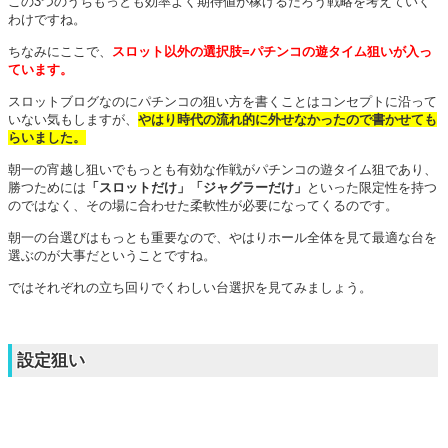
この3つのうちもっとも効率よく期待値が稼げるだろう戦略を考えていく
わけですね。
ちなみにここで、
スロット以外の選択肢=パチンコの遊タイム狙いが入っ
ています。
スロットブログなのにパチンコの狙い方を書くことはコンセプトに沿って
いない気もしますが、
やはり時代の流れ的に外せなかったので書かせても
らいました。
朝一の宵越し狙いでもっとも有効な作戦がパチンコの遊タイム狙であり、
勝つためには
「スロットだけ」「ジャグラーだけ」
といった限定性を持つ
のではなく、その場に合わせた柔軟性が必要になってくるのです。
朝一の台選びはもっとも重要なので、やはりホール全体を見て最適な台を
選ぶのが大事だということですね。
ではそれぞれの立ち回りでくわしい台選択を見てみましょう。
設定狙い