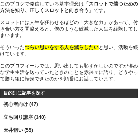
このブログで発信している基本理念は
「スロットで勝つための
方法を知り、正しくスロットと向き合う」
です。
スロットには人生を狂わせるほどの「大きな力」があって、付
き合い方を間違えると、僕のような破滅した人生を経験してし
まいます。
そういった
つらい思いをする人を減らしたい
と思い、活動を続
けています。
このプロフィールでは、思い出しても恥ずかしいのですが惨め
な学生生活を送っていたときのことを赤裸々に語り、どうやっ
て勝ち組に転身できたのかを順番にお話しています。
目的別に記事を探す
初心者向け
47
立ち回り講座
140
天井狙い
55