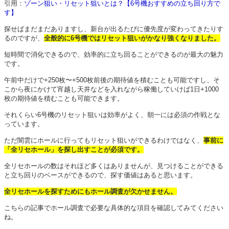
引用：
ゾーン狙い・リセット狙いとは？【6号機おすすめの立ち回り方で
す】
探せばまだまだありますし、新台が出るたびに優先度が変わってきたりす
るのですが、
全般的に6号機ではリセット狙いがかなり強くなりました。
短時間で消化できるので、効率的に立ち回ることができるのが最大の魅力
です。
午前中だけで+250枚〜+500枚前後の期待値を積むことも可能ですし、そ
こから夜にかけて宵越し天井などを入れながら稼働していけば1日+1000
枚の期待値を積むことも可能できます。
それくらい6号機のリセット狙いは効率がよく、朝一には必須の作戦とな
っています。
ただ闇雲にホールに行ってもリセット狙いができるわけではなく、
事前に
「全リセホール」を探し出すことが必須です。
全リセホールの数はそれほど多くはありませんが、見つけることができる
と立ち回りのベースができるので、探す価値はあると思います。
全リセホールを探すためにもホール調査が欠かせません。
こちらの記事でホール調査で必要な具体的な項目を確認してみてください
ね。