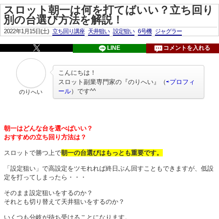
スロット朝一は何を打てばいい？立ち回り
別の台選び方法を解説！
2022年1月15日(土)
立ち回り講座
天井狙い
設定狙い
6号機
ジャグラー
LINE
コメントを入れる
こんにちは！
スロット副業専門家の『のりへい』（
⇨プロフィ
ール
）です^^
のりへい
朝一はどんな台を選べばいい？
おすすめの立ち回り方法は？
スロットで勝つ上で
朝一の台選びはもっとも重要です。
「設定狙い」で高設定をツモれれば終日ぶん回すこともできますが、低設
定を打ってしまったら・・・
そのまま設定狙いをするのか？
それとも切り替えて天井狙いをするのか？
いくつも分岐が待ち受けることになります。