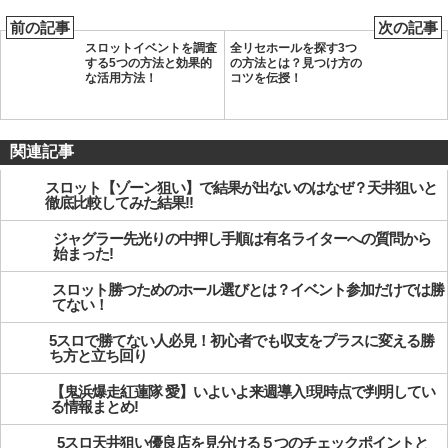
前の記事
次の記事
スロットイベントを調査
全リセホールを探す3つ
する5つの方法と効果的
の方法とは？見つけ方の
な活用方法！
コツを伝授！
関連記事
スロット【ゾーン狙い】で結果が出ないのはなぜ？天井狙いと
徹底比較してみた結果!!
ジャグラー先光りの中押し手順は有名ライターへの質問から
始まった!
スロット勝つためのホール選びとは？イベント参加だけでは勝
てない！
5スロで勝てない人必見！初心者でも収支をプラスに変える勝
ち方と立ち回り
【鬼浜爆走紅蓮隊 愛】いよいよ来週導入!現時点で判明してい
る情報まとめ!
5スロ天井狙い優良店を見分ける５つのチェックポイントと