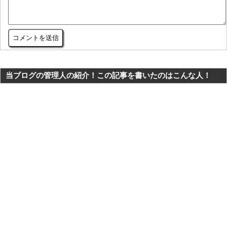
当ブログの管理人の紹介！この記事を書いたのはこんな人！