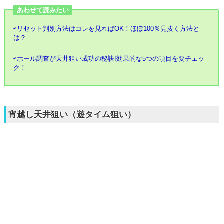
あわせて読みたい
⇨リセット判別方法はコレを見ればOK！ほぼ100％見抜く方法と
は？
⇨ホール調査が天井狙い成功の秘訣!効果的な5つの項目を要チェッ
ク！
宵越し天井狙い（遊タイム狙い）