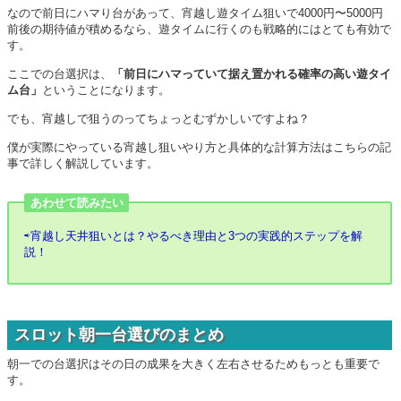
なので前日にハマり台があって、宵越し遊タイム狙いで4000円〜5000円
前後の期待値が積めるなら、遊タイムに行くのも戦略的にはとても有効で
す。
ここでの台選択は、
「前日にハマっていて据え置かれる確率の高い遊タイ
ム台」
ということになります。
でも、宵越しで狙うのってちょっとむずかしいですよね？
僕が実際にやっている宵越し狙いやり方と具体的な計算方法はこちらの記
事で詳しく解説しています。
あわせて読みたい
⇨宵越し天井狙いとは？やるべき理由と3つの実践的ステップを解
説！
スロット朝一台選びのまとめ
朝一での台選択はその日の成果を大きく左右させるためもっとも重要で
す。