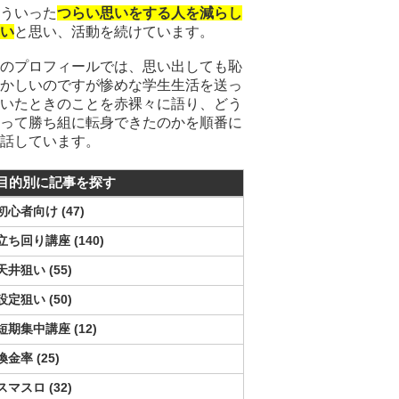
ういった
つらい思いをする人を減らし
い
と思い、活動を続けています。
のプロフィールでは、思い出しても恥
かしいのですが惨めな学生生活を送っ
いたときのことを赤裸々に語り、どう
って勝ち組に転身できたのかを順番に
話しています。
目的別に記事を探す
初心者向け
47
立ち回り講座
140
天井狙い
55
設定狙い
50
短期集中講座
12
換金率
25
スマスロ
32