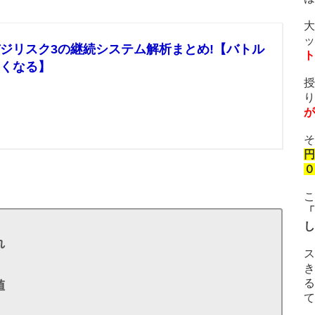
大
ッ
ジリスク3の継続システム解析まとめ!【バトル
ト
しくなる】
授
り
が
そ
円
０
こ
「
し
れ
ス
き
る
値
て