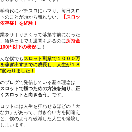
学時代にパチスロにハマり、毎日スロ
トのことが頭から離れない、
【スロッ
依存症】を経験！
業をサボりまくって落第寸前になった
、給料日まで１週間もあるのに
所持金
100円以下の状況
に！
んな僕でも
スロット副業で１０００万
を稼ぎ出すまでに成長し、人生が１８
°変わりました！
のブログで発信している基本理念は
スロットで勝つための方法を知り、正
くスロットと向き合う」
です。
ロットには人生を狂わせるほどの「大
な力」があって、付き合い方を間違え
と、僕のような破滅した人生を経験し
しまいます。