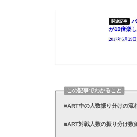
バ
が10倍楽
2017年5月29日
この記事でわかること
■ART中の人数振り分けの流
■ART対戦人数の振り分け数