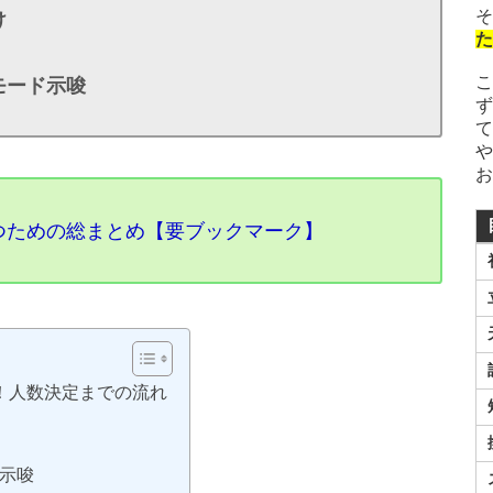
そ
け
た
こ
モード示唆
ず
て
や
お
勝つための総まとめ【要ブックマーク】
！人数決定までの流れ
示唆