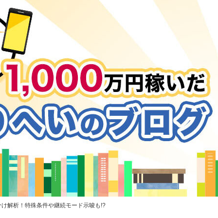
分け解析！特殊条件や継続モード示唆も!?