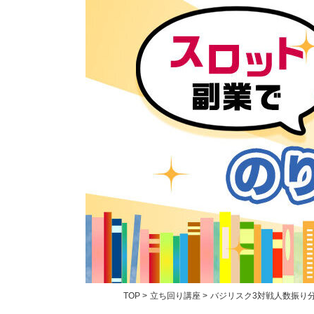
TOP
>
立ち回り講座
>
バジリスク3対戦人数振り