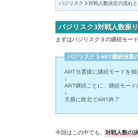
バジリスク３対戦人数決定の流れと
バジリスク3対戦人数振
まずはバジリスク３の継続モー
バジリスク３ART継続抽選
ART当選後に継続モードを抽
↓
ART継続ごとに、継続モー
↓
天膳に敗北でART終了
今回はこの中でも、
対戦人数の