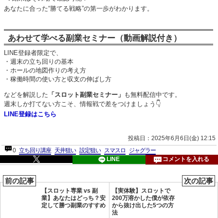
あなたに合った“勝てる戦略”の第一歩がわかります。
あわせて学べる副業セミナー（動画解説付き）
LINE登録者限定で、
・週末の立ち回りの基本
・ホールの地図作りの考え方
・稼働時間の使い方と収支の伸ばし方
などを解説した
「スロット副業セミナー」
も無料配信中です。
週末しか打てない方こそ、情報戦で差をつけましょう👇
LINE登録はこちら
投稿日：2025年6月6日(金) 12:15
0
立ち回り講座
天井狙い
設定狙い
スマスロ
ジャグラー
LINE
コメントを入れる
前の記事
次の記事
【スロット専業 vs 副
【実体験】スロットで
業】あなたはどっち？安
200万溶かした僕が依存
定して勝つ副業のすすめ
から抜け出した5つの方
法