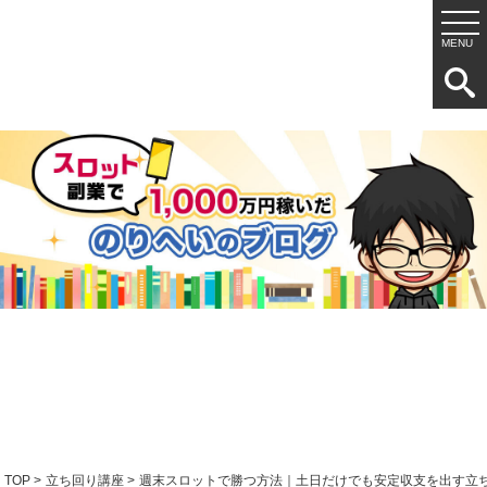
TOP
>
立ち回り講座
>
週末スロットで勝つ方法｜土日だけでも安定収支を出す立