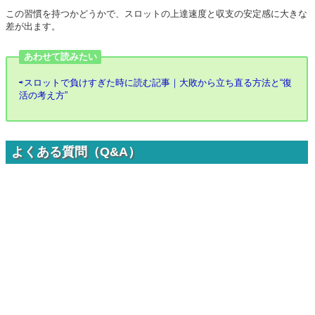
この習慣を持つかどうかで、スロットの上達速度と収支の安定感に大きな
差が出ます。
あわせて読みたい
⇨スロットで負けすぎた時に読む記事｜大敗から立ち直る方法と“復
活の考え方”
よくある質問（Q&A）