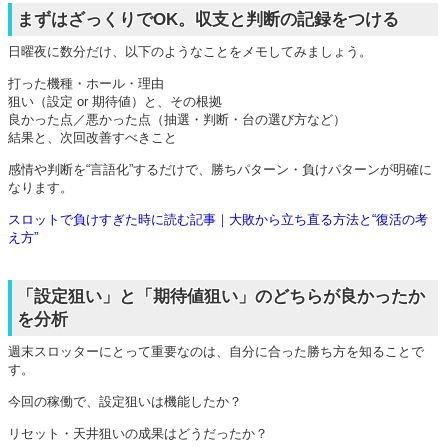
まずはざっくりでOK。収支と判断の記録をつける
日曜夜に数分だけ、以下のようなことをメモしてみましょう。
打った機種・ホール・理由
狙い（設定 or 期待値）と、その根拠
良かった点／悪かった点（抽選・判断・台の選び方など）
結果と、次回改善すべきこと
感情や判断を“言語化”するだけで、勝ちパターン・負けパターンが明確に
なります。
スロットで負けすぎた時に読む記事｜大敗から立ち直る方法と“復活の考
え方”
「設定狙い」と「期待値狙い」のどちらが良かったか
を分析
週末スロッターにとって重要なのは、自分に合った勝ち方を知ることで
す。
今回の稼働で、設定狙いは機能したか？
リセット・天井狙いの成果はどうだったか？