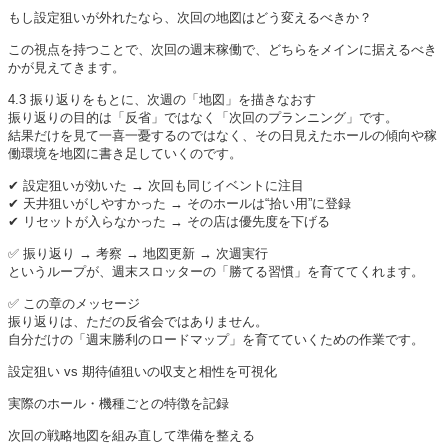
もし設定狙いが外れたなら、次回の地図はどう変えるべきか？
この視点を持つことで、次回の週末稼働で、どちらをメインに据えるべき
かが見えてきます。
4.3 振り返りをもとに、次週の「地図」を描きなおす
振り返りの目的は「反省」ではなく「次回のプランニング」です。
結果だけを見て一喜一憂するのではなく、その日見えたホールの傾向や稼
働環境を地図に書き足していくのです。
✔ 設定狙いが効いた → 次回も同じイベントに注目
✔ 天井狙いがしやすかった → そのホールは“拾い用”に登録
✔ リセットが入らなかった → その店は優先度を下げる
✅ 振り返り → 考察 → 地図更新 → 次週実行
というループが、週末スロッターの「勝てる習慣」を育ててくれます。
✅ この章のメッセージ
振り返りは、ただの反省会ではありません。
自分だけの「週末勝利のロードマップ」を育てていくための作業です。
設定狙い vs 期待値狙いの収支と相性を可視化
実際のホール・機種ごとの特徴を記録
次回の戦略地図を組み直して準備を整える