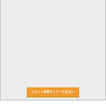
スロット副業セミナーを見る>>