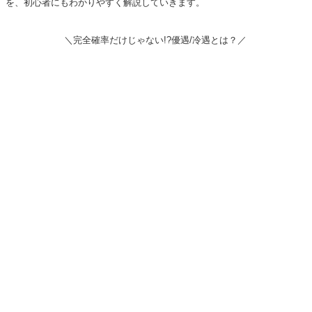
を、初心者にもわかりやすく解説していきます。
＼完全確率だけじゃない!?優遇/冷遇とは？／