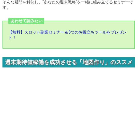
そんな疑問を解決し、“あなたの週末戦略”を一緒に組み立てるセミナーで
す。
あわせて読みたい
【無料】スロット副業セミナー＆3つのお役立ちツールをプレゼン
ト！
週末期待値稼働を成功させる「地図作り」のススメ