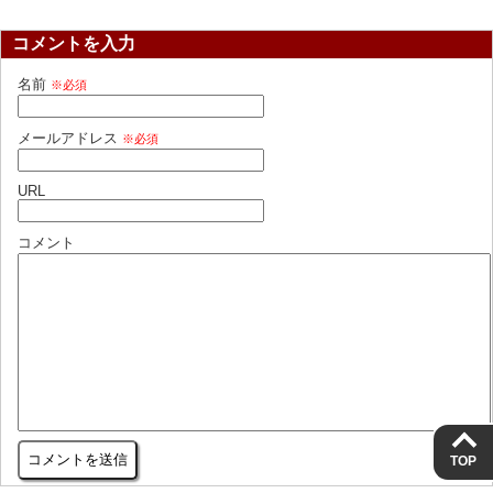
コメントを入力
名前
※必須
メールアドレス
※必須
URL
コメント
TOP