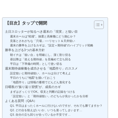
【目次】タップで開閉
土日スロッターが知るべき週末の「現実」と狙い目
週末ホールは“戦場”。抽選と高稼働にどう挑むか？
見落とされがちな「穴場」──リセット＆天井狙い
週末の勝率を上げるカギは、“設定＋期待値”のハイブリッド戦略
勝率を上げる3つの基本方針
朝イチは「狙い台」を明確にし、潔く割り切る
昼以降は「拾える期待値」を見極めて立ち回る
平日は「下準備の時間」として使い切る
週末期待値稼働を成功させる「地図作り」のススメ
設定狙いと期待値狙い、ホールは分けて考えよ
平日のうちに“地図”を描いておこう
「地図作り」は情報の蓄積でどんどん進化する
日曜夜の“振り返り習慣”が、成長のカギ
まずはざっくりでOK。収支と判断の記録をつける
「設定狙い」と「期待値狙い」のどちらが良かったかを分析
よくある質問（Q&A）
Q1. 平日はまったくホールに行けないのですが、それでも勝てますか？
Q2. どの台を狙えばいいか、いつも迷ってしまいます…
Q3. 自分の立ち回りが合っているか不安です…