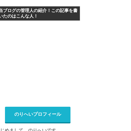
当ブログの管理人の紹介！この記事を書
いたのはこんな人！
ボーダー
立ち回り
サラリーマン
青田刈り
スマスロ
のりへいプロフィール
じめまして、のりへいです。