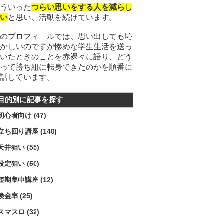
ういった
つらい思いをする人を減らし
い
と思い、活動を続けています。
のプロフィールでは、思い出しても恥
かしいのですが惨めな学生生活を送っ
いたときのことを赤裸々に語り、どう
って勝ち組に転身できたのかを順番に
話しています。
目的別に記事を探す
初心者向け
47
立ち回り講座
140
天井狙い
55
設定狙い
50
短期集中講座
12
換金率
25
スマスロ
32