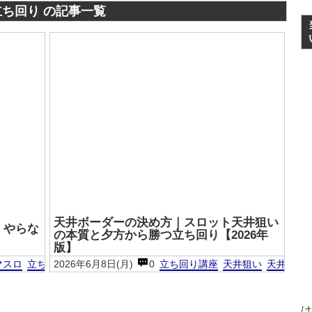
立ち回り の記事一覧
天井ボーダーの決め方｜スロット天井狙い
・やらな
の本質と夕方から勝つ立ち回り【2026年
版】
マスロ
立ち回り
2026年6月8日(月)
スマスロ
ペナ辞め
0
ペナルティ
立ち回り講座
スロット初心者
天井狙い
天井狙い
は