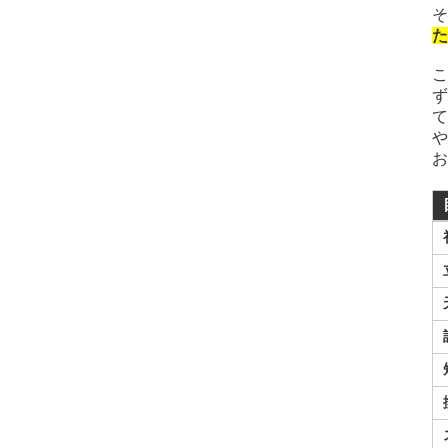
そ
た
こ
ず
て
や
お