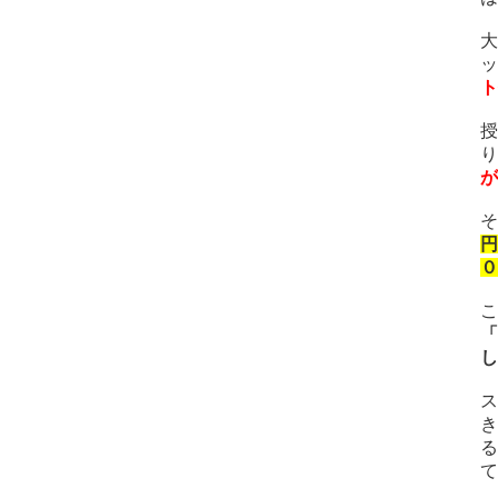
大
ッ
ト
授
り
が
そ
円
０
こ
「
し
ス
き
る
て